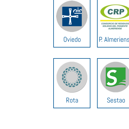
Oviedo
P. Almerien
Rota
Sestao