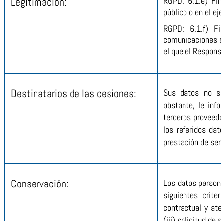
Legitimación:
RGPD: 6.1.e) Fi
público o en el e
RGPD: 6.1.f) Fi
comunicaciones so
el que el Respon
Destinatarios de las cesiones:
Sus datos no se
obstante, le in
terceros proveed
los referidos d
prestación de ser
Conservación:
Los datos person
siguientes crite
contractual y at
(iii) solicitud d