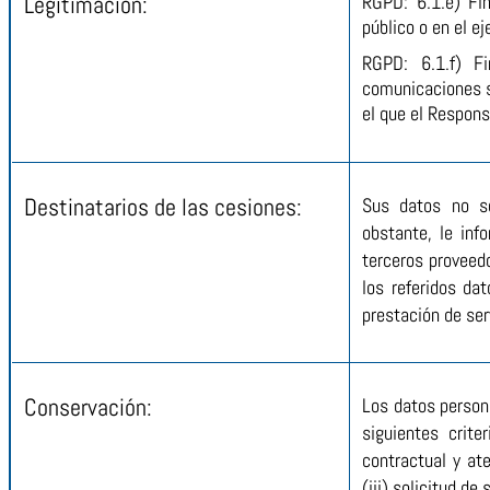
Legitimación:
RGPD: 6.1.e) Fi
público o en el e
RGPD: 6.1.f) Fi
comunicaciones so
el que el Respon
Destinatarios de las cesiones:
Sus datos no se
obstante, le in
terceros proveed
los referidos d
prestación de ser
Conservación:
Los datos person
siguientes crite
contractual y at
(iii) solicitud d